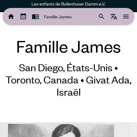
Les enfants de Bullenhuser Damm e.V.
Famille James
Famille James
Famille James
San Diego, États-Unis •
Toronto, Canada • Givat Ada,
Israël