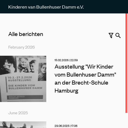
Kinderen van Bullenhuser Damm e.V.
Alle berichten
Zoeken
February 2026
School
Herinneringswerk
Rozentuin
Conflict in het Midden-Oosten
15.02.2026 | 22:59
Ausstellung "Wir Kinder
vom Bullenhuser Damm"
an der Brecht-Schule
Hamburg
June 2025
29.06.2025 | 17:06