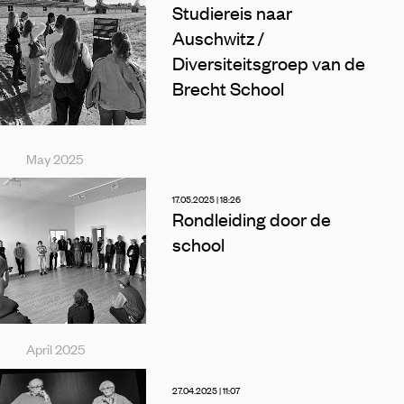
Studiereis naar
Auschwitz /
Diversiteitsgroep van de
Brecht School
May 2025
17.05.2025 | 18:26
Rondleiding door de
school
April 2025
27.04.2025 | 11:07